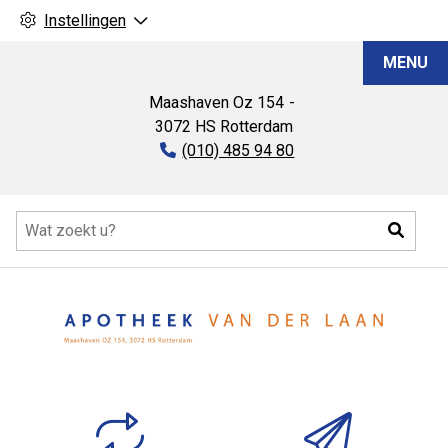
Instellingen
Apotheek
MENU
Van
der
Maashaven Oz
154
Laan
3072 HS
Rotterdam
Tel:
(010) 485 94 80
Hoofdmenu
Zoeke