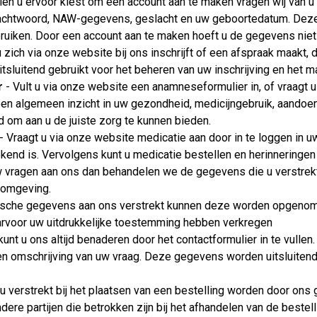
ien u ervoor kiest om een account aan te maken vragen wij van u
 wachtwoord, NAW-gegevens, geslacht en uw geboortedatum. Dez
uiken. Door een account aan te maken hoeft u de gegevens niet t
u zich via onze website bij ons inschrijft of een afspraak maakt,
itsluitend gebruikt voor het beheren van uw inschrijving en het 
r
- Vult u via onze website een anamneseformulier in, of vraagt u
en algemeen inzicht in uw gezondheid, medicijngebruik, aandoen
nd om aan u de juiste zorg te kunnen bieden.
- Vraagt u via onze website medicatie aan door in te loggen in uw
ekend is. Vervolgens kunt u medicatie bestellen en herinneringen 
uw vragen aan ons dan behandelen we de gegevens die u verstrek
 omgeving.
dische gegevens aan ons verstrekt kunnen deze worden opgenome
daarvoor uw uitdrukkelijke toestemming hebben verkregen
kunt u ons altijd benaderen door het contactformulier in te vull
een omschrijving van uw vraag. Deze gegevens worden uitsluiten
 verstrekt bij het plaatsen van een bestelling worden door ons 
ere partijen die betrokken zijn bij het afhandelen van de bestel