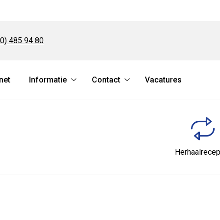
:
0) 485 94 80
net
Informatie
Contact
Vacatures
Informatie
Contact
submenu
submenu
Herhaalrecep