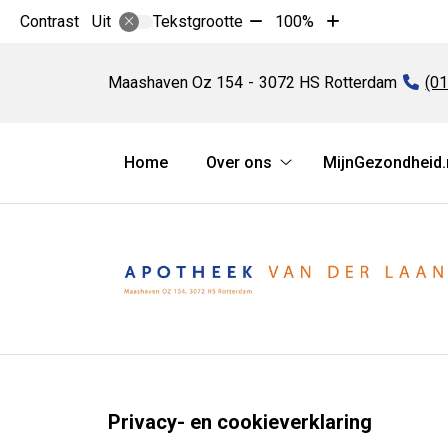
Tekst
Tekst
Contrast
Tekstgrootte
100%
Uit
verkleinen
vergroten
Apotheek
met
met
Van
Maashaven Oz
154
3072 HS
Rotterdam
Tel
(01
10%
10%
der
Laan
Hoofdmenu
Home
Over ons
MijnGezondheid.
Over
ons
submenu
Privacy- en cookieverklaring